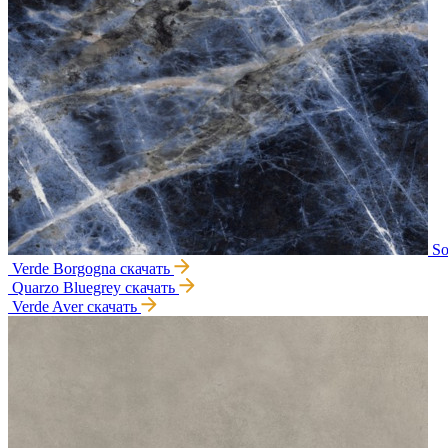
So
Verde Borgogna
скачать
Quarzo Bluegrey
скачать
Verde Aver
скачать