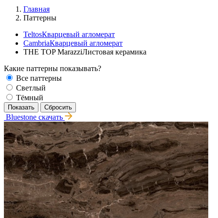
Главная
Паттерны
Teltos
Кварцевый агломерат
Cambria
Кварцевый агломерат
THE TOP Marazzi
Листовая керамика
Какие паттерны показывать?
Все паттерны
Светлый
Тёмный
Bluestone
скачать