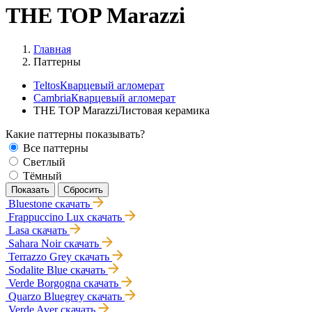
THE TOP Marazzi
Главная
Паттерны
Teltos
Кварцевый агломерат
Cambria
Кварцевый агломерат
THE TOP Marazzi
Листовая керамика
Какие паттерны показывать?
Все паттерны
Светлый
Тёмный
Bluestone
скачать
Frappuccino Lux
скачать
Lasa
скачать
Sahara Noir
скачать
Terrazzo Grey
скачать
Sodalite Blue
скачать
Verde Borgogna
скачать
Quarzo Bluegrey
скачать
Verde Aver
скачать