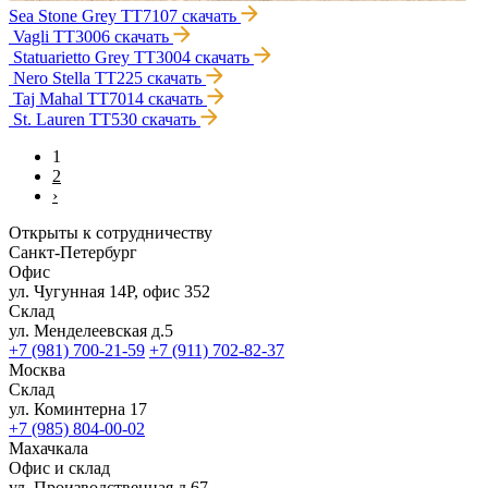
Sea Stone Grey TT7107
скачать
Vagli TT3006
скачать
Statuarietto Grey TT3004
скачать
Nero Stella TT225
скачать
Taj Mahal TT7014
скачать
St. Lauren TT530
скачать
1
2
›
Открыты к сотрудничеству
Санкт-Петербург
Офис
ул. Чугунная 14Р, офис 352
Склад
ул. Менделеевская д.5
+7 (981) 700-21-59
+7 (911) 702-82-37
Москва
Склад
ул. Коминтерна 17
+7 (985) 804-00-02
Махачкала
Офис и склад
ул. Производственная д.67