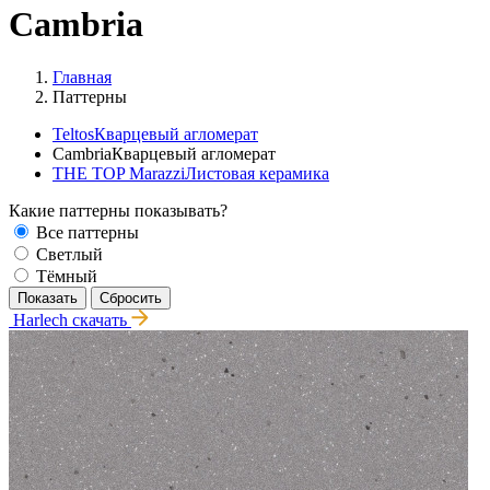
Cambria
Главная
Паттерны
Teltos
Кварцевый агломерат
Cambria
Кварцевый агломерат
THE TOP Marazzi
Листовая керамика
Какие паттерны показывать?
Все паттерны
Светлый
Тёмный
Harlech
скачать