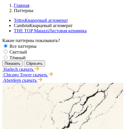
Главная
Паттерны
Teltos
Кварцевый агломерат
Cambria
Кварцевый агломерат
THE TOP Marazzi
Листовая керамика
Какие паттерны показывать?
Все паттерны
Светлый
Тёмный
Harlech
скачать
Chicago Tower
скачать
Aberdeen
скачать