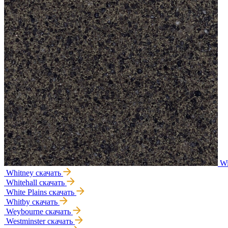
Wi
Whitney
скачать
Whitehall
скачать
White Plains
скачать
Whitby
скачать
Weybourne
скачать
Westminster
скачать