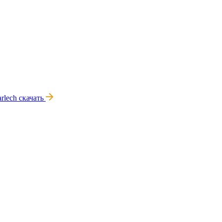
rlech
скачать