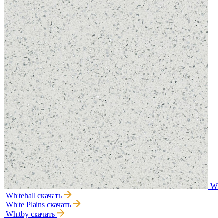
W
Whitehall
скачать
White Plains
скачать
Whitby
скачать