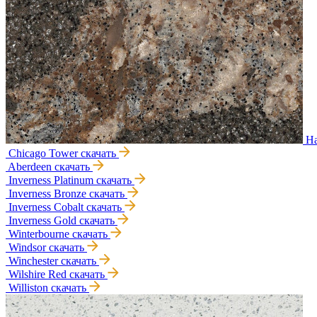
Ha
Chicago Tower
скачать
Aberdeen
скачать
Inverness Platinum
скачать
Inverness Bronze
скачать
Inverness Cobalt
скачать
Inverness Gold
скачать
Winterbourne
скачать
Windsor
скачать
Winchester
скачать
Wilshire Red
скачать
Williston
скачать