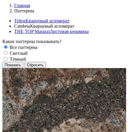
Главная
Паттерны
Teltos
Кварцевый агломерат
Cambria
Кварцевый агломерат
THE TOP Marazzi
Листовая керамика
Какие паттерны показывать?
Все паттерны
Светлый
Тёмный