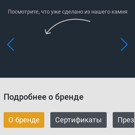
Посмотрите, что уже сделано
из нашего камня
Подробнее о бренде
О бренде
Сертификаты
През