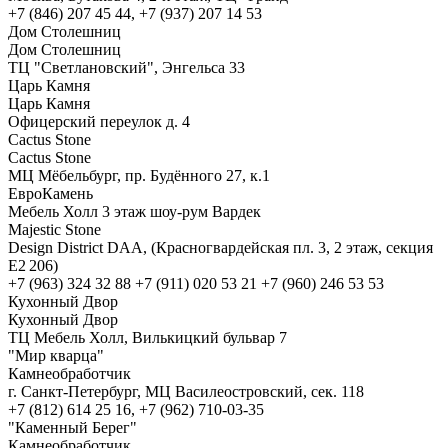
+7 (846) 207 45 44, +7 (937) 207 14 53
Дом Столешниц
Дом Столешниц
ТЦ "Светлановский", Энгельса 33
Царь Камня
Царь Камня
Офицерский переулок д. 4
Cactus Stone
Cactus Stone
МЦ Мёбельбург, пр. Будённого 27, к.1
ЕвроКамень
Мебель Холл 3 этаж шоу-рум Вардек
Majestic Stone
Design District DAA, (Красногвардейская пл. 3, 2 этаж, секция
E2 206)
+7 (963) 324 32 88 +7 (911) 020 53 21 +7 (960) 246 53 53
Кухонный Двор
Кухонный Двор
ТЦ Мебель Холл, Вилькицкий бульвар 7
"Мир кварца"
Камнеобработчик
г. Санкт-Петербург, МЦ Василеостровский, сек. 118
+7 (812) 614 25 16, +7 (962) 710-03-35
"Каменный Берег"
Камнеобработчик