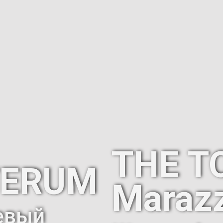
THE T
TERUM
Marazz
евый