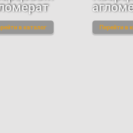
ломерат
аглом
рейти в каталог
Перейти в 