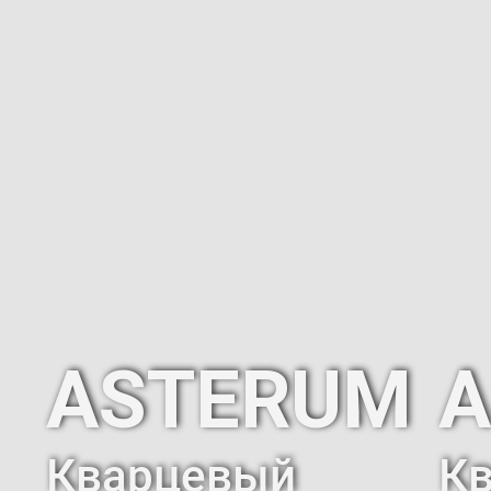
ASTERUM
A
Кварцевый
К