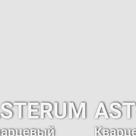
STERUM
AS
варцевый
Кварц