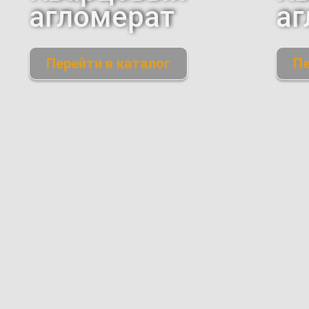
агломерат
аг
Перейти в каталог
Пе